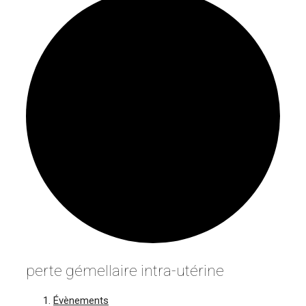
perte gémellaire intra-utérine
Évènements