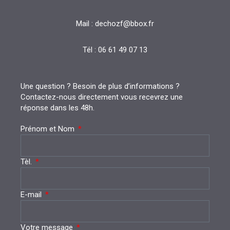
u
e
Mail : dechozf@bbox.fr
s
Tél : 06 61 49 07 13
É
v
Une question ? Besoin de plus d’informations ?
Contactez-nous directement vous recevrez une
è
réponse dans les 48h.
n
Prénom et Nom
e
Tèl.
m
e
E-mail
n
Votre message