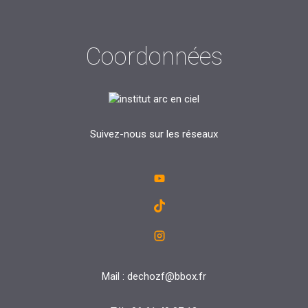
ce
tt
ke
at
ail
ta
b
er
dI
s
g
Coordonnées
o
n
A
er
o
p
k
p
Suivez-nous sur les réseaux
Mail : dechozf@bbox.fr