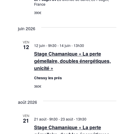
n
France
a
e
390€
t
m
juin 2026
e
i
n
VEN
12 juin - 9h30
-
14 juin - 13h30
12
o
t
Stage Chamanique « La perte
n
gémellaire, doubles énergétiques,
unicité »
d
Chessy les prés
e
360€
v
août 2026
u
VEN
21 août - 9h30
-
23 août - 13h30
21
e
Stage Chamanique « La perte