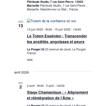
n
Plénitude Studio, 7 rue Saint Pierre 13005
t
r
Marseille
Plénitude Studio, 7 rue Saint Pierre ,
n
Marseille, Sélectionner un État :, France
i
e
c
z
o
u
VEN
h
13
n
n
13 juin 2025 - 9h30
-
15 juin 2025 - 13h30
e
e
d
Le Totem Essénien : Transcender
d
les anxiétés, angoisses et peurs
a
e
e
t
Le Pouget 34
23 avenue de canet, Le Pouget,
v
e
France
t
.
u
360€
n
e
avril 2026
a
s
É
JEU
v
2 avril - 9h30
-
5 avril - 14h30
2
v
Stage Chamanique : « Alignement
i
et réintégration de l’Âme »
è
g
Le Pouget 34
23 avenue de canet, Le Pouget,