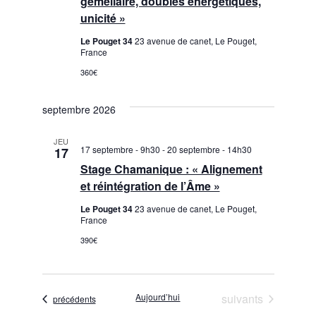
gémellaire, doubles énergétiques,
s
unicité »
É
Le Pouget 34
23 avenue de canet, Le Pouget,
France
v
360€
è
septembre 2026
n
JEU
17 septembre - 9h30
-
20 septembre - 14h30
e
17
Stage Chamanique : « Alignement
m
et réintégration de l’Âme »
Le Pouget 34
23 avenue de canet, Le Pouget,
e
France
n
390€
t
Évènements
Aujourd’hui
suivants
s
Évènements
précédents