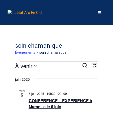
soin chamanique
Évènements
soin chamanique
À venir
R
N
R
L
e
S
i
a
e
c
s
é
juin 2025
h
v
t
l
e
c
e
e
r
i
VEN
c
6 juin 2025 - 19h30
-
22h00
6
c
h
g
t
h
CONFERENCE – EXPERIENCE à
e
i
Marseille le 6 juin
e
a
o