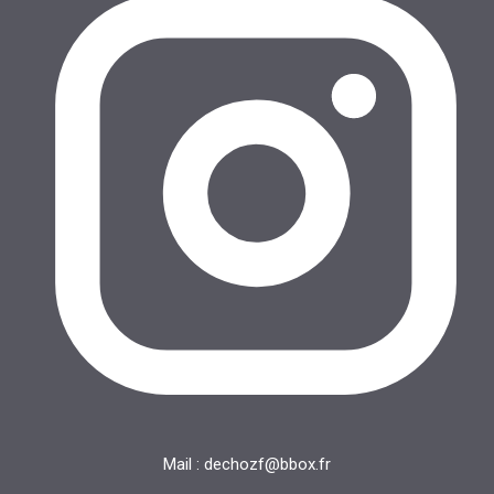
n
t
s
Mail : dechozf@bbox.fr